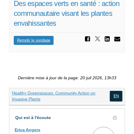
Des espaces verts en santé : action
communautaire visant les plantes
envahissantes
Partager
Partager De
Parta
Cou
Remplir le sondage
Dernière mise à jour de la page: 20 juil 2026, 13h33
Healthy Greenspaces: Community Action on
(Liens externes)
Invasive Plants
(Lien
Qui est à l'écoute
Erica Angers