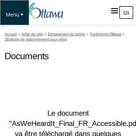
EN
Menu
Vous êtes ici:
Accueil
Hôtel de ville
Engagement du public
Participons Ottawa
Stratégie de stationnement pour vélos
Documents
Le document
"AsWeHeardIt_Final_FR_Accessible.pd
va être téléchargé dans quelques