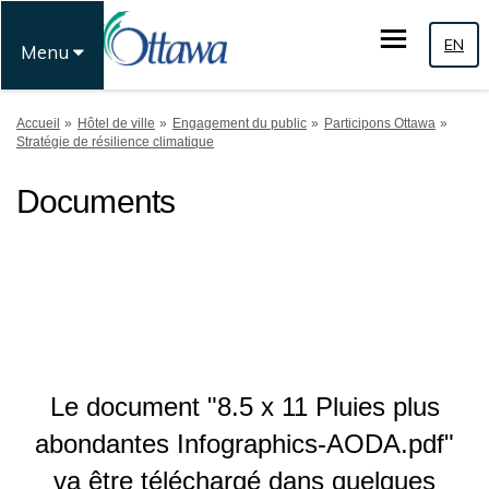
EN
Menu
Vous êtes ici:
Accueil
Hôtel de ville
Engagement du public
Participons Ottawa
Stratégie de résilience climatique
Documents
Le document "8.5 x 11 Pluies plus
abondantes Infographics-AODA.pdf"
va être téléchargé dans quelques