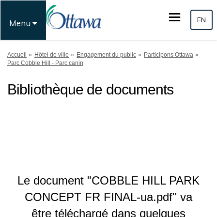
EN
Menu
Vous êtes ici:
Accueil
Hôtel de ville
Engagement du public
Participons Ottawa
Parc Cobble Hill - Parc canin
Bibliothèque de documents
Le document "COBBLE HILL PARK
CONCEPT FR FINAL-ua.pdf" va
être téléchargé dans quelques