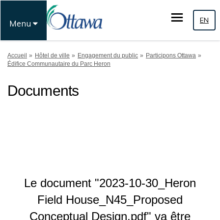
EN
Menu
Vous êtes ici:
Accueil
Hôtel de ville
Engagement du public
Participons Ottawa
Édifice Communautaire du Parc Heron
Documents
Le document "2023-10-30_Heron
Field House_N45_Proposed
Conceptual Design.pdf" va être