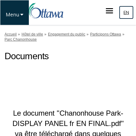
EN
Menu
Vous êtes ici:
Accueil
Hôtel de ville
Engagement du public
Participons Ottawa
Parc Chanonhouse
Documents
Le document "Chanonhouse Park-
DISPLAY PANEL fr EN FINAL.pdf"
va être téléchargé dans quelques