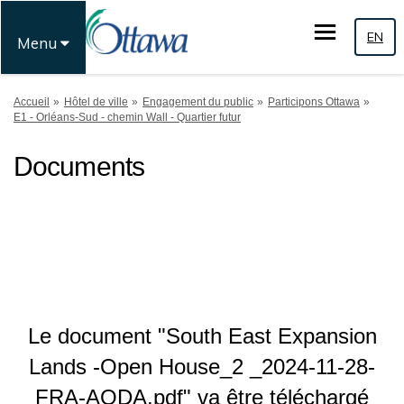
EN
Menu
Vous êtes ici:
Accueil
Hôtel de ville
Engagement du public
Participons Ottawa
E1 - Orléans-Sud - chemin Wall - Quartier futur
Documents
Le document "South East Expansion
Lands -Open House_2 _2024-11-28-
FRA-AODA.pdf" va être téléchargé