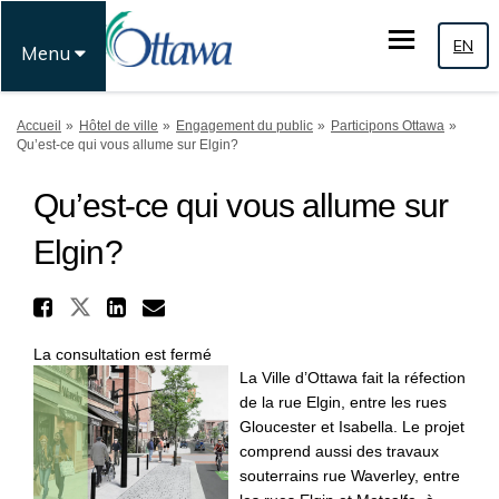
EN
Menu
Vous êtes ici:
Accueil
Hôtel de ville
Engagement du public
Participons Ottawa
Qu’est-ce qui vous allume sur Elgin?
Qu’est-ce qui vous allume sur
Elgin?
Partager Qu’est-ce qui vous 
Partager Qu’est-ce qui vous al
Partager Qu’est-ce qui vo
Courriel Qu’est-ce qui 
La consultation est fermé
La Ville d’Ottawa fait la réfection
de la rue Elgin, entre les rues
Gloucester et Isabella. Le projet
comprend aussi des travaux
souterrains rue Waverley, entre