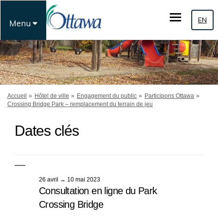
EN
Menu
Vous êtes ici:
Accueil
Hôtel de ville
Engagement du public
Participons Ottawa
Crossing Bridge Park – remplacement du terrain de jeu
Dates clés
26 avril → 10 mai 2023
Consultation en ligne du Park
Crossing Bridge