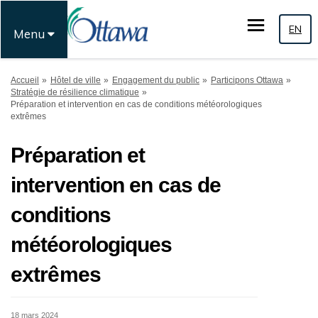
EN
Menu
Vous êtes ici:
Accueil
Hôtel de ville
Engagement du public
Participons Ottawa
Stratégie de résilience climatique
Préparation et intervention en cas de conditions météorologiques
extrêmes
Préparation et
intervention en cas de
conditions
météorologiques
extrêmes
18 mars 2024