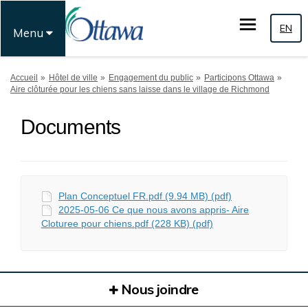
EN
Menu
Vous êtes ici:
Accueil
Hôtel de ville
Engagement du public
Participons Ottawa
Aire clôturée pour les chiens sans laisse dans le village de Richmond
Documents
Plan Conceptuel FR.pdf (9.94 MB) (pdf)
2025-05-06 Ce que nous avons appris- Aire
Cloturee pour chiens.pdf (228 KB) (pdf)
Nous joindre