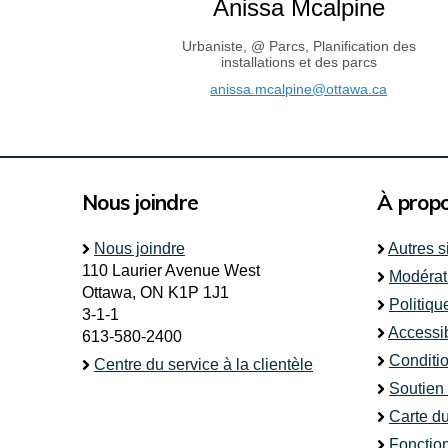
Anissa Mcalpine
Urbaniste, @ Parcs, Planification des
installations et des parcs
(Liens ex
anissa.mcalpine@ottawa.ca
Nous joindre
À prop
Nous joindre
Autres s
110 Laurier Avenue West
Modérat
Ottawa, ON K1P 1J1
Politiqu
3-1-1
Accessib
613-580-2400
Conditio
Centre du service à la clientèle
Soutien
Carte du
Fonctio