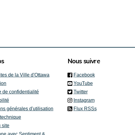
ternes)
os
Nous suivre
(link is external)
ites de la Ville d'Ottawa
Facebook
(link is external)
ion
YouTube
(link is external)
e de confidentialité
Twitter
(link is external)
ilité
Instagram
ns générales d'utilisation
Flux RSSs
 technique
 site
nne avec Sentiment &