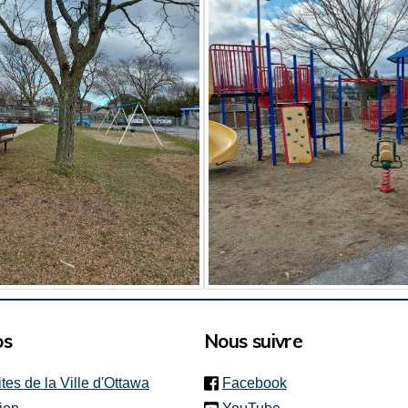
os
Nous suivre
(link is external)
ites de la Ville d'Ottawa
Facebook
(link is external)