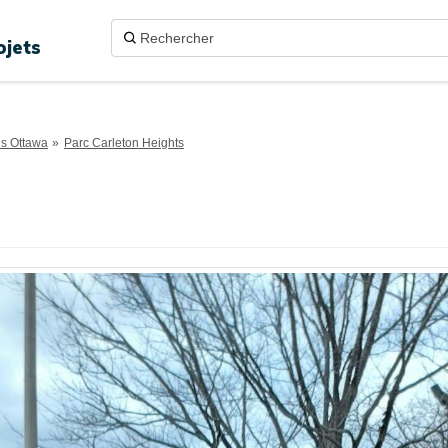
ojets
ns Ottawa
Parc Carleton Heights