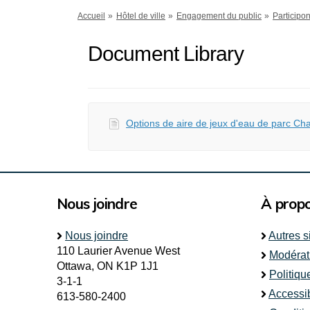
Vous êtes ici:
Accueil
Hôtel de ville
Engagement du public
Participo
Document Library
Options de aire de jeux d'eau de parc Cha
Nous joindre
À prop
Nous joindre
Autres s
110 Laurier Avenue West
Modérat
Ottawa, ON K1P 1J1
Politiqu
3-1-1
Accessib
613-580-2400