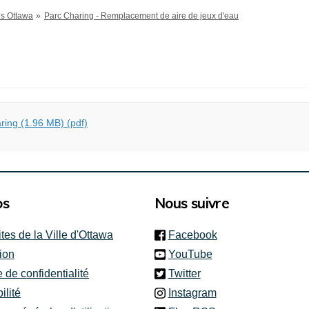
ns Ottawa
Parc Charing - Remplacement de aire de jeux d'eau
ring (1.96 MB) (pdf)
os
Nous suivre
(link is external)
ites de la Ville d'Ottawa
Facebook
(link is external)
ion
YouTube
(link is external)
e de confidentialité
Twitter
(link is external)
ilité
Instagram