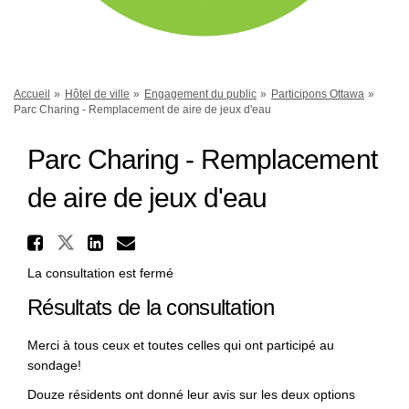
Vous êtes ici:
Accueil
Hôtel de ville
Engagement du public
Participons Ottawa
Parc Charing - Remplacement de aire de jeux d'eau
Parc Charing - Remplacement
de aire de jeux d'eau
Partager Parc Charing - Remp
Partager Parc Charing - Remplac
Partager Parc Charing - Re
Courriel Parc Charing - 
La consultation est fermé
Résultats de la consultation
Merci à tous ceux et toutes celles qui ont participé au
sondage!
Douze résidents ont donné leur avis sur les deux options