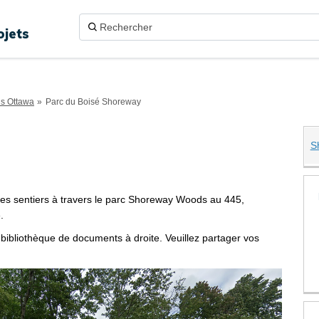
ojets
ns Ottawa
Parc du Boisé Shoreway
S
é Shoreway sur Twitter
Shoreway sur Facebook
oisé Shoreway sur Linkedin
 Boisé Shoreway lien
 des sentiers à travers le parc Shoreway Woods au 445,
.
 bibliothèque de documents à droite. Veuillez partager vos