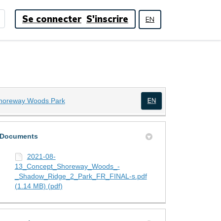
Se connecter
S'inscrire
EN
(Liens externes)
horeway Woods Park
(Liens externes)
Documents
2021-08-
13_Concept_Shoreway_Woods_-
_Shadow_Ridge_2_Park_FR_FINAL-s.pdf
(1.14 MB) (pdf)