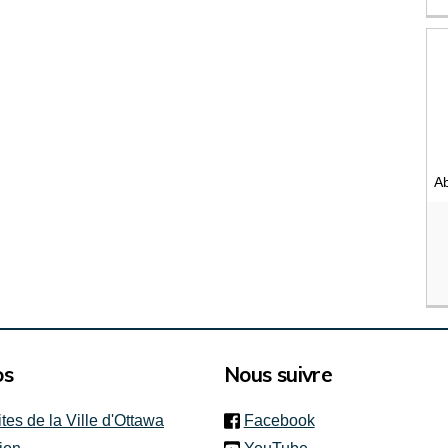
(
Ab
os
Nous suivre
(link is external)
ites de la Ville d'Ottawa
Facebook
(link is external)