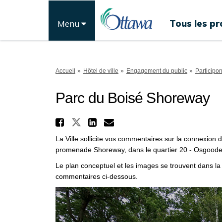
Tous les pr
Menu
Vous êtes ici:
Accueil
Hôtel de ville
Engagement du public
Participo
Parc du Boisé Shoreway
Partager Parc du Bois
Partager Parc du Boisé 
Partager Parc du B
Courriel Parc du
La Ville sollicite vos commentaires sur la connexion
promenade Shoreway, dans le quartier 20 - Osgoode
Le plan conceptuel et les images se trouvent dans la
commentaires ci-dessous.