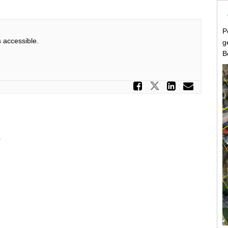
P
accessible.
g
B
Partager P
Partager Pro
Partage
Courr
1