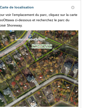
Carte de localisation
our voir l’emplacement du parc, cliquez sur la carte
eoOttawa ci-dessous et recherchez le parc du
oisé Shoreway.
rojet de voie sur Twitter
jet de voie sur Facebook
r Projet de voie sur Linkedin
iel Projet de voie lien