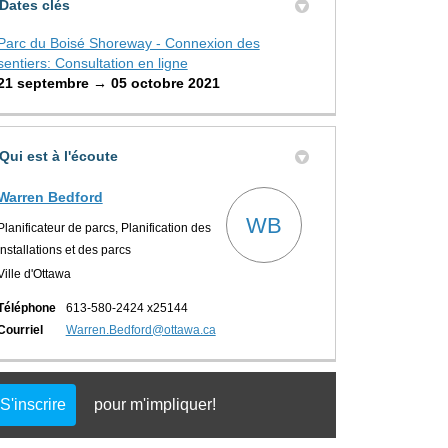
Dates clés
Parc du Boisé Shoreway - Connexion des
sentiers: Consultation en ligne
21 septembre → 05 octobre 2021
Qui est à l'écoute
Warren Bedford
WB
Planificateur de parcs, Planification des
installations et des parcs
Ville d'Ottawa
Téléphone
613-580-2424 x25144
(Liens externes)
Courriel
Warren.Bedford@ottawa.ca
S'inscrire
pour m'impliquer!