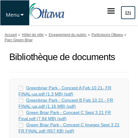
EN
Menu
Vous êtes ici:
Accueil
Hôtel de ville
Engagement du public
Participons Ottawa
Parc Green Briar
Bibliothèque de documents
Greenbriar Park - Concept A Feb 10 21- FR
FINAL-ua.pdf (1.3 MB) (pdf)
Greenbriar Park - Concept B Feb 10 21 - FR
FINAL-ua.pdf (1.16 MB) (pdf)
Green Briar Park - Concept C Sept 3 21 FR
Final.pdf (7.84 MB) (pdf)
Green Briar Park - Concept C Images Sept 3 21
FR FINAL.pdf (857 KB) (pdf)