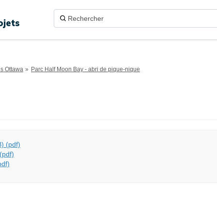
ojets
ns Ottawa
Parc Half Moon Bay - abri de pique-nique
) (pdf)
pdf)
df)