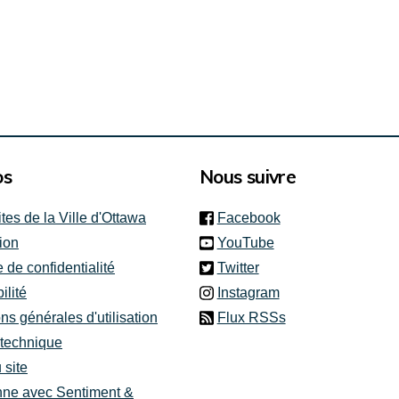
os
Nous suivre
(link is external)
ites de la Ville d'Ottawa
Facebook
(link is external)
ion
YouTube
(link is external)
e de confidentialité
Twitter
(link is external)
ilité
Instagram
ns générales d'utilisation
Flux RSSs
 technique
 site
nne avec Sentiment &