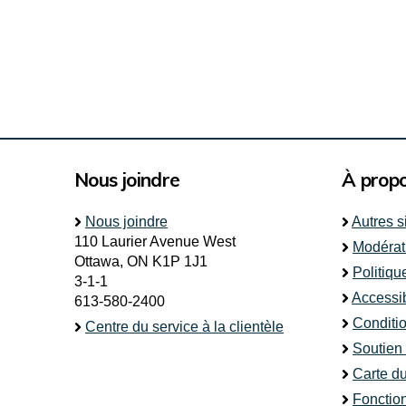
Nous joindre
À prop
Nous joindre
Autres s
110 Laurier Avenue West
Modérat
Ottawa, ON K1P 1J1
Politiqu
3-1-1
Accessib
613-580-2400
Conditio
Centre du service à la clientèle
Soutien
Carte du
Fonctio