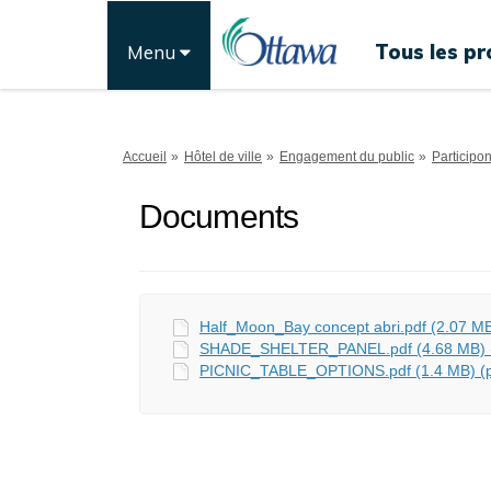
Tous les pr
Menu
Vous êtes ici:
Accueil
Hôtel de ville
Engagement du public
Participo
Documents
Half_Moon_Bay concept abri.pdf (2.07 MB
SHADE_SHELTER_PANEL.pdf (4.68 MB) (
PICNIC_TABLE_OPTIONS.pdf (1.4 MB) (p