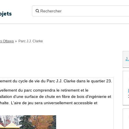
ojets
ns Ottawa
Parc J.J. Clarke
J
rke sur Twitter
 sur Facebook
larke sur Linkedin
 Clarke lien
ement du cycle de vie du Parc J.J. Clarke dans le quartier 23.
vellement du parc comprendra le retirement et le
llation d'une surface de chute en fibre de bois d'ingénierie et
alte. L'aire de jeu sera universellement accessible et