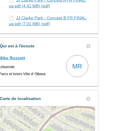
JJ Clarke Park - Concept A FR FINAL-
ua.pdf (4.41 MB) (pdf)
JJ Clarke Park - Concept B FR FINAL-
ua.pdf (7.01 MB) (pdf)
Qui est à l'écoute
Mike Russett
MR
Urbaniste
Parcs et loisirs Ville d' Ottawa
Sondage et commentaires sur Twitt
dage et commentaires sur Facebook
r Sondage et commentaires sur Lin
iel Sondage et commentaires lien
Carte de localisation