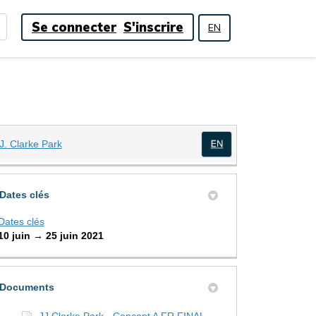
Se connecter
S'inscrire
EN
(Liens externes)
.J. Clarke Park
(Liens externes)
Dates clés
Dates clés
10 juin → 25 juin 2021
Documents