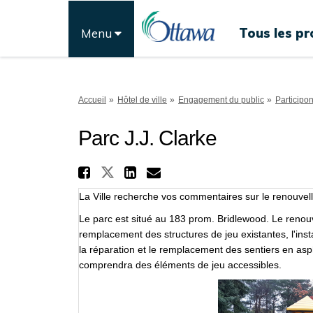
Tous les pr
Menu
Vous êtes ici:
Accueil
Hôtel de ville
Engagement du public
Participo
Parc J.J. Clarke
Partager Parc J.J. Cla
Partager Parc J.J. Clarke
Partager Parc J.J. C
Courriel Parc J.J.
La Ville recherche vos commentaires sur le renouvell
Le parc est situé au 183 prom. Bridlewood. Le renou
remplacement des structures de jeu existantes, l'insta
la réparation et le remplacement des sentiers en asph
comprendra des éléments de jeu accessibles.