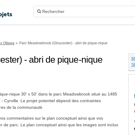
ojets
ns Ottawa
Parc Meadowbrook (Gloucester) - abri de pique-nique
ter) - abri de pique-nique
M
S
rook (Gloucester) - abri de pique-
k (Gloucester) - abri de pique-niq
wbrook (Gloucester) - abri de piqu
adowbrook (Gloucester) - abri de pi
e pique-nique 30' x 50' dans le parc Meadowbrook situé au 1485
 Cyrville. Le projet potentiel dépend des contraintes
ires de la communauté.
vos commentaires sur le plan conceptuel ainsi que vos
er de parc. Le plan conceptuel ainsi que les images sont inclus