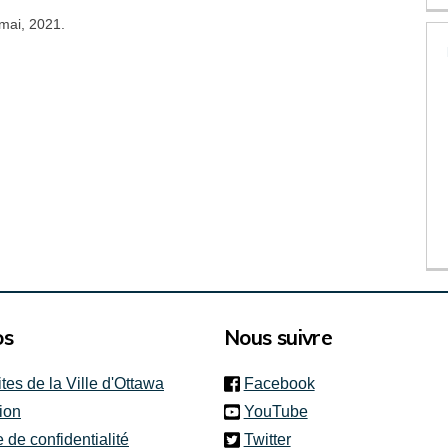
 mai, 2021.
os
Nous suivre
(link is external)
ites de la Ville d'Ottawa
Facebook
(link is external)
ion
YouTube
(link is external)
e de confidentialité
Twitter