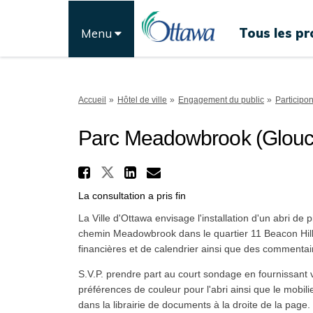
Tous les pr
Menu
Vous êtes ici:
Accueil
Hôtel de ville
Engagement du public
Participo
Parc Meadowbrook (Glouces
Partager Parc Meadowb
Partager Parc Meadowbroo
Partager Parc Meado
Courriel Parc Me
La consultation a pris fin
La Ville d'Ottawa envisage l'installation d'un abri d
chemin Meadowbrook dans le quartier 11 Beacon Hill -
financières et de calendrier ainsi que des commenta
S.V.P. prendre part au court sondage en fournissant 
préférences de couleur pour l'abri ainsi que le mobili
dans la librairie de documents à la droite de la page.