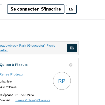
Se connecter
S'inscrire
EN
eadowbrook Park (Gloucester) Picnic
(Liens externes)
helter
(Liens externes)
nique sur Twitter
ue sur Facebook
e-nique sur Linkedin
que-nique lien
Qui est à l'écoute
Renee Proteau
RP
Urbaniste
Ville d'Ottawa
Téléphone
613-580-2424
(Liens externes)
Courriel
Renee.Proteau@Ottawa.ca