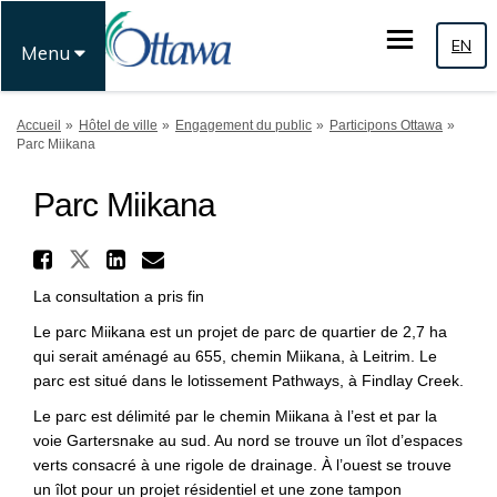
EN
Menu
Vous êtes ici:
Accueil
Hôtel de ville
Engagement du public
Participons Ottawa
Parc Miikana
Parc Miikana
Partager Parc Miikana sur T
Partager Parc Miikana sur Fac
Partager Parc Miikana sur
Courriel Parc Miikana l
La consultation a pris fin
Le parc Miikana est un projet de parc de quartier de 2,7 ha
qui serait aménagé au 655, chemin Miikana, à Leitrim. Le
parc est situé dans le lotissement Pathways, à Findlay Creek.
Le parc est délimité par le chemin Miikana à l’est et par la
voie Gartersnake au sud. Au nord se trouve un îlot d’espaces
verts consacré à une rigole de drainage. À l’ouest se trouve
un îlot pour un projet résidentiel et une zone tampon