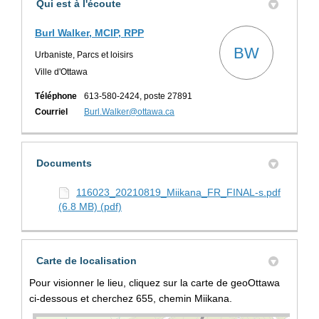
Qui est à l'écoute
Burl Walker, MCIP, RPP
BW
Urbaniste, Parcs et loisirs
Ville d'Ottawa
Téléphone
613-580-2424, poste 27891
(Liens externes)
Courriel
Burl.Walker@ottawa.ca
Documents
116023_20210819_Miikana_FR_FINAL-s.pdf
(6.8 MB) (pdf)
Carte de localisation
Pour visionner le lieu, cliquez sur la carte de geoOttawa
ci-dessous et cherchez 655, chemin Miikana.