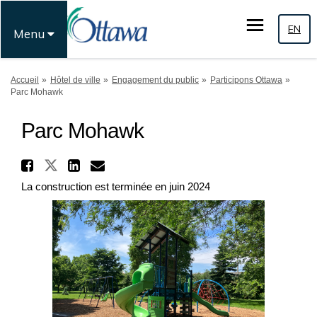
EN
Menu
Vous êtes ici:
Accueil
Hôtel de ville
Engagement du public
Participons Ottawa
Parc Mohawk
Parc Mohawk
Partager Parc Mohawk sur T
Partager Parc Mohawk sur Face
Partager Parc Mohawk sur
Courriel Parc Mohawk l
La construction est terminée en juin 2024