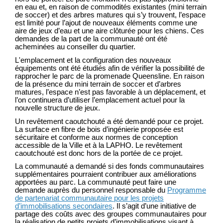
en eau et, en raison de commodités existantes (mini terrain
de soccer) et des arbres matures qui s’y trouvent, l’espace
est limité pour l’ajout de nouveaux éléments comme une
aire de jeux d’eau et une aire clôturée pour les chiens. Ces
demandes de la part de la communauté ont été
acheminées au conseiller du quartier.
L'emplacement et la configuration des nouveaux
équipements ont été étudiés afin de vérifier la possibilité de
rapprocher le parc de la promenade Queensline. En raison
de la présence du mini terrain de soccer et d’arbres
matures, l’espace n’est pas favorable à un déplacement, et
l’on continuera d’utiliser l’emplacement actuel pour la
nouvelle structure de jeux.
Un revêtement caoutchouté a été demandé pour ce projet.
La surface en fibre de bois d’ingénierie proposée est
sécuritaire et conforme aux normes de conception
accessible de la Ville et à la LAPHO. Le revêtement
caoutchouté est donc hors de la portée de ce projet.
La communauté a demandé si des fonds communautaires
supplémentaires pourraient contribuer aux améliorations
apportées au parc. La communauté peut faire une
demande auprès du personnel responsable du
Programme
de partenariat communautaire pour les projets
(Liens externes)
d’immobilisations secondaires
. Il s’agit d’une initiative de
partage des coûts avec des groupes communautaires pour
la réalisation de petits projets d’immobilisations visant à