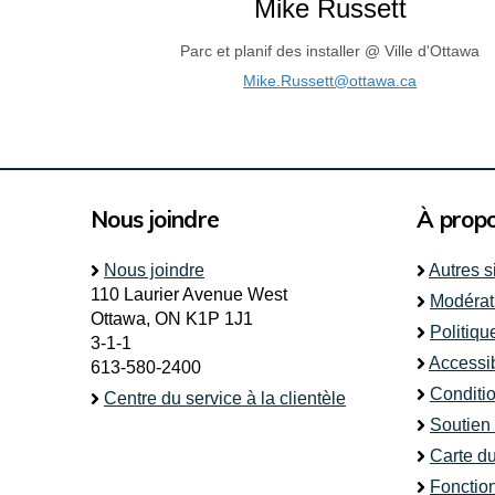
Mike Russett
Parc et planif des installer @ Ville d'Ottawa
(Liens exte
Mike.Russett@ottawa.ca
Nous joindre
À prop
Nous joindre
Autres s
110 Laurier Avenue West
Modérat
Ottawa, ON K1P 1J1
Politiqu
3-1-1
Accessib
613-580-2400
Conditio
Centre du service à la clientèle
Soutien
Carte du
Fonctio