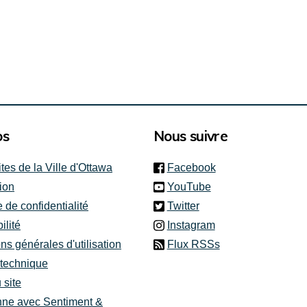
rnes)
os
Nous suivre
(link is external)
ites de la Ville d'Ottawa
Facebook
(link is external)
ion
YouTube
(link is external)
e de confidentialité
Twitter
(link is external)
ilité
Instagram
ns générales d'utilisation
Flux RSSs
 technique
 site
nne avec Sentiment &