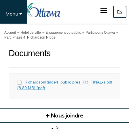
EN
Menu
Vous êtes ici:
Accueil
Hôtel de ville
Engagement du public
Participons Ottawa
Parc Phase 4, Richardson Ridge
Documents
RichardsonRidge4_public pres_FR_FINAL-s.pdf
(8.89 MB) (pdf)
Nous joindre