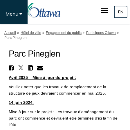
EN
Menu
Vous êtes ici:
Accueil
Hôtel de ville
Engagement du public
Participons Ottawa
Parc Pineglen
Parc Pineglen
Partager Parc Pineglen sur 
Partager Parc Pineglen sur Fac
Partager Parc Pineglen su
Courriel Parc Pineglen 
Avril 2025 – Mise à jour du projet :
Veuillez noter que les travaux de remplacement de la
structure de jeux devraient commencer en mai 2025.
14 juin 2024.
Mise à jour sur le projet : Les travaux d’aménagement du
parc ont commencé et devraient être terminés d’ici la fin de
l’été.