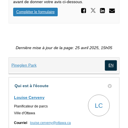
avant de donner votre avis ci-dessous.
Partager
Partager P
Parta
Cou
Compléter le formulaire
Dernière mise à jour de la page: 25 avril 2025, 15h05
(Liens externes)
Pineglen Park
(Lien
Qui est à l'écoute
Louise Cerveny
LC
Planificateur de parcs
Ville d'Ottawa
(Liens externes)
Courriel
louise.cerveny@ottawa.ca