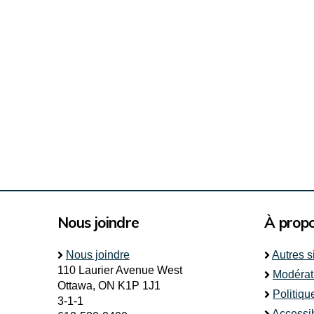
Nous joindre
À prop
Nous joindre
Autres s
110 Laurier Avenue West
Modérat
Ottawa, ON K1P 1J1
Politiqu
3-1-1
Accessib