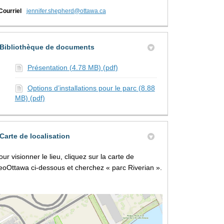
(Liens externes)
Courriel
jennifer.shepherd@ottawa.ca
Bibliothèque de documents
Présentation (4.78 MB) (pdf)
Options d’installations pour le parc (8.88
MB) (pdf)
Carte de localisation
our visionner le lieu, cliquez sur la carte de
eoOttawa ci-dessous et cherchez « parc Riverian ».