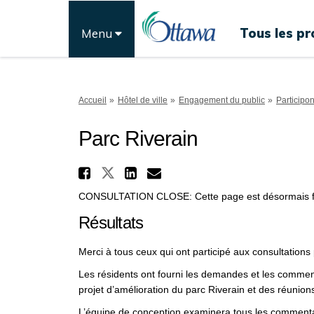
Tous les pr
Menu
Vous êtes ici:
Accueil
Hôtel de ville
Engagement du public
Participo
Parc Riverain
Partager Parc Riverai
Partager Parc Riverain s
Partager Parc River
Courriel Parc Riv
CONSULTATION CLOSE: Cette page est désormais 
Résultats
Merci à tous ceux qui ont participé aux consultations 
Les résidents ont fourni les demandes et les comment
projet d’amélioration du parc Riverain et des réunion
L’équipe de conception examinera tous les commentai