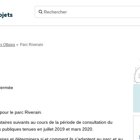
ojets
ns Ottawa
Parc Riverain
n sur Twitter
ur Facebook
ain sur Linkedin
erain lien
fermée
pour le parc Riverain.
aires suivants au cours de la période de consultation du
s publiques tenues en juillet 2019 et mars 2020.
res et déterminera si et comment ils s’adaptent au parc et au