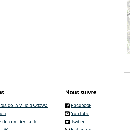
(
(
os
Nous suivre
(link is external)
ites de la Ville d'Ottawa
Facebook
(link is external)
ion
YouTube
(link is external)
e de confidentialité
Twitter
(link is external)
ilité
Instagram