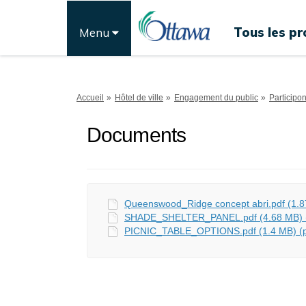
Tous les pr
Menu
Vous êtes ici:
Accueil
Hôtel de ville
Engagement du public
Participo
Documents
Queenswood_Ridge concept abri.pdf (1.8
SHADE_SHELTER_PANEL.pdf (4.68 MB) (
PICNIC_TABLE_OPTIONS.pdf (1.4 MB) (p