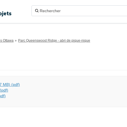
ojets
ns Ottawa
Parc Queenswood Ridge - abri de pique-nique
7 MB) (pdf)
pdf)
df)