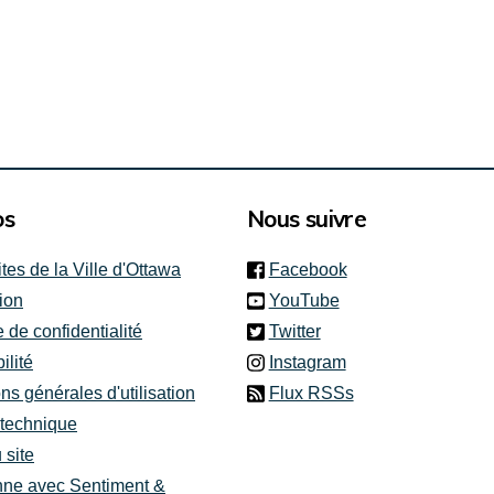
os
Nous suivre
(link is external)
ites de la Ville d'Ottawa
Facebook
(link is external)
ion
YouTube
(link is external)
e de confidentialité
Twitter
(link is external)
ilité
Instagram
ns générales d'utilisation
Flux RSSs
 technique
 site
nne avec Sentiment &