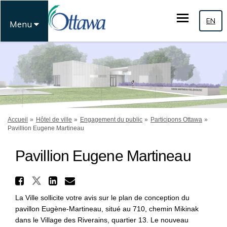
EN
Menu
Vous êtes ici:
Accueil
Hôtel de ville
Engagement du public
Participons Ottawa
Pavillion Eugene Martineau
Pavillion Eugene Martineau
Partager Pavillion Eugene M
Partager Pavillion Eugene Mar
Partager Pavillion Eugen
Courriel Pavillion Eug
La Ville sollicite votre avis sur le plan de conception du
pavillon Eugène-Martineau, situé au 710, chemin Mikinak
dans le Village des Riverains, quartier 13. Le nouveau