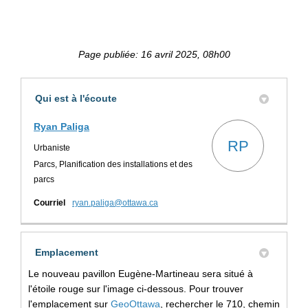
Page publiée: 16 avril 2025, 08h00
Qui est à l'écoute
Ryan Paliga
RP
Urbaniste
Parcs, Planification des installations et des
parcs
(Liens externes)
Courriel
ryan.paliga@ottawa.ca
Emplacement
Le nouveau pavillon Eugène-Martineau sera situé à
l'étoile rouge sur l'image ci-dessous. Pour trouver
(Liens externes)
l'emplacement sur
GeoOttawa
, rechercher le 710, chemin