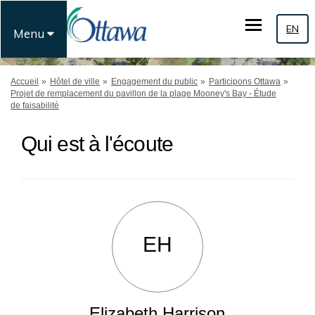
EN
Menu
Vous êtes ici:
Accueil
Hôtel de ville
Engagement du public
Participons Ottawa
Projet de remplacement du pavillon de la plage Mooney's Bay - Étude
de faisabilité
Qui est à l'écoute
EH
Elizabeth Harrison