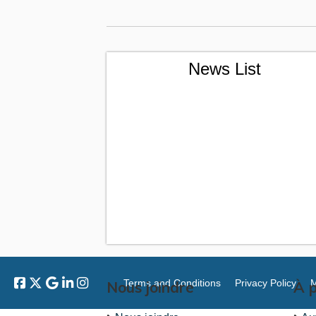
News List
Terms and Conditions
Privacy Policy
M
Nous joindre
À 