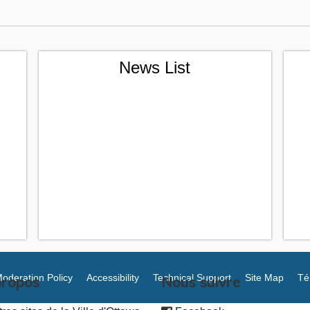
News List
oderation Policy
Accessibility
Technical Support
Site Map
Té
propos
Nous suivre
(link is external)