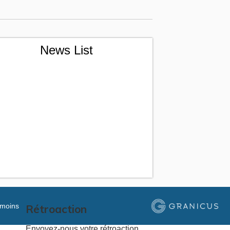
News List
moins
Rétroaction
Envoyez-nous votre rétroaction.