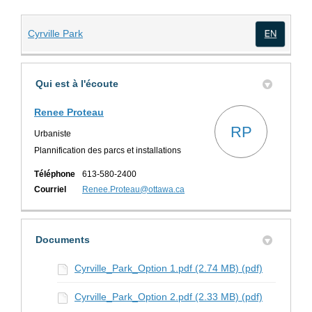
(Liens externes)
Cyrville Park
(Lien
Qui est à l'écoute
Renee Proteau
RP
Urbaniste
Plannification des parcs et installations
Téléphone
613-580-2400
(Liens externes)
Courriel
Renee.Proteau@ottawa.ca
Documents
Cyrville_Park_Option 1.pdf (2.74 MB) (pdf)
Cyrville_Park_Option 2.pdf (2.33 MB) (pdf)