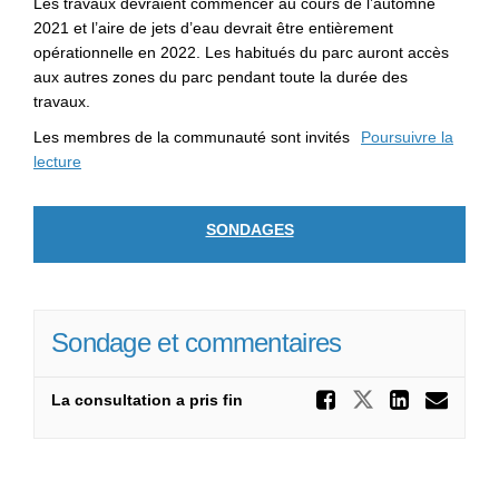
Les travaux devraient commencer au cours de l’automne
2021 et l’aire de jets d’eau devrait être entièrement
opérationnelle en 2022. Les habitués du parc auront accès
aux autres zones du parc pendant toute la durée des
travaux.
Les membres de la communauté sont invités
Poursuivre la
lecture
SONDAGES
Sondage et commentaires
Partager
Partager S
Parta
Cou
La consultation a pris fin