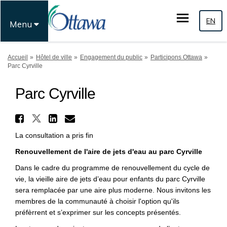
EN
Menu
Vous êtes ici:
Accueil
Hôtel de ville
Engagement du public
Participons Ottawa
Parc Cyrville
Parc Cyrville
Partager Parc Cyrville sur 
Partager Parc Cyrville sur Fac
Partager Parc Cyrville su
Courriel Parc Cyrville 
La consultation a pris fin
Renouvellement de l'aire de jets d'eau au parc Cyrville
Dans le cadre du programme de renouvellement du cycle de
vie, la vieille aire de jets d’eau pour enfants du parc Cyrville
sera remplacée par une aire plus moderne. Nous invitons les
membres de la communauté à choisir l'option qu'ils
préfèrrent et s’exprimer sur les concepts présentés.