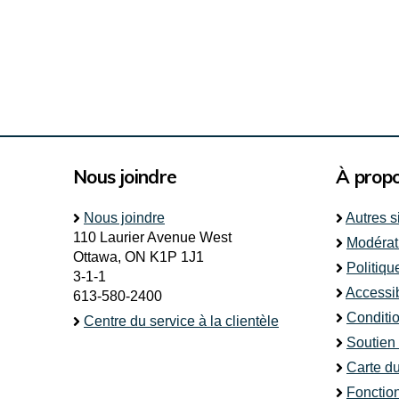
Nous joindre
À prop
Nous joindre
Autres s
110 Laurier Avenue West
Modérat
Ottawa, ON K1P 1J1
Politiqu
3-1-1
Accessib
613-580-2400
Conditio
Centre du service à la clientèle
Soutien
Carte du
Fonctio