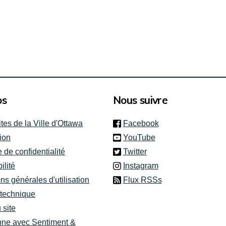
os
Nous suivre
(link is external)
ites de la Ville d'Ottawa
Facebook
(link is external)
ion
YouTube
(link is external)
e de confidentialité
Twitter
(link is external)
ilité
Instagram
ns générales d'utilisation
Flux RSSs
 technique
 site
nne avec Sentiment &