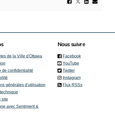
Partager 
Partager Que
Partage
Courr
os
Nous suivre
(link is external)
ites de la Ville d'Ottawa
Facebook
(link is external)
ion
YouTube
(link is external)
e de confidentialité
Twitter
(link is external)
ilité
Instagram
ns générales d'utilisation
Flux RSSs
 technique
 site
nne avec Sentiment &