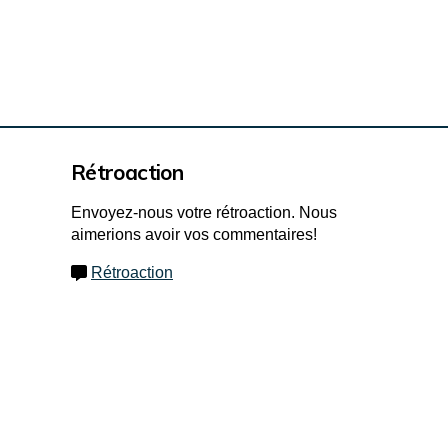
Questionnaire sur Twitter
stionnaire sur Facebook
r Questionnaire sur Linkedin
iel Questionnaire lien
Rétroaction
Envoyez-nous votre rétroaction. Nous
aimerions avoir vos commentaires!
Rétroaction