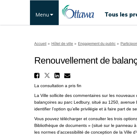
Tous les pr
Menu
Vous êtes ici:
Accueil
Hôtel de ville
Engagement du public
Participo
Renouvellement de balanç
Partager Renouvelleme
Partager Renouvellement 
Partager Renouvelle
Courriel Renouve
La consultation a pris fin
La Ville sollicite des commentaires sur les nouveau
balançoires au parc Ledbury, situé au 1250, avenue 
identifier l’option qu’elle privilégie et à faire part 
Vous pouvez télécharger et consulter les trois option
Bibliothèque de documents » (situé sur le panneau à
les normes d’accessibilité de conception de la Ville