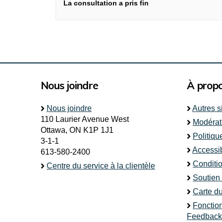
La consultation a pris fin
Nous joindre
À prop
Nous joindre
Autres s
110 Laurier Avenue West
Modérat
Ottawa, ON K1P 1J1
Politiqu
3-1-1
Accessib
613-580-2400
Conditio
Centre du service à la clientèle
Soutien
Carte du
Fonctio
Feedback