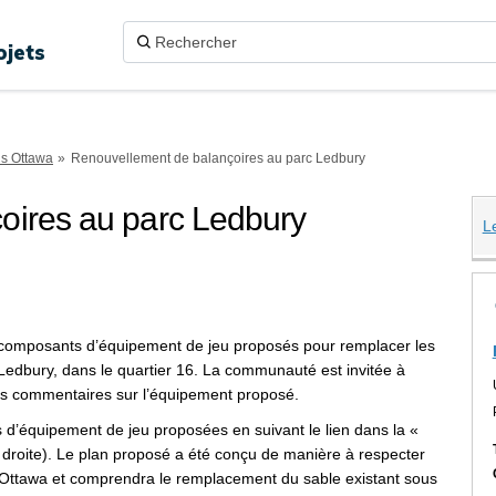
ojets
ns Ottawa
Renouvellement de balançoires au parc Ledbury
oires au parc Ledbury
L
nt de balançoires au parc Ledbury 
de balançoires au parc Ledbury sur
ment de balançoires au parc Ledbur
llement de balançoires au parc Ledb
x composants d’équipement de jeu proposés pour remplacer les
Ledbury, dans le quartier 16. La communauté est invitée à
de ses commentaires sur l’équipement proposé.
s d’équipement de jeu proposées en suivant le lien dans la «
 droite). Le plan proposé a été conçu de manière à respecter
 d’Ottawa et comprendra le remplacement du sable existant sous