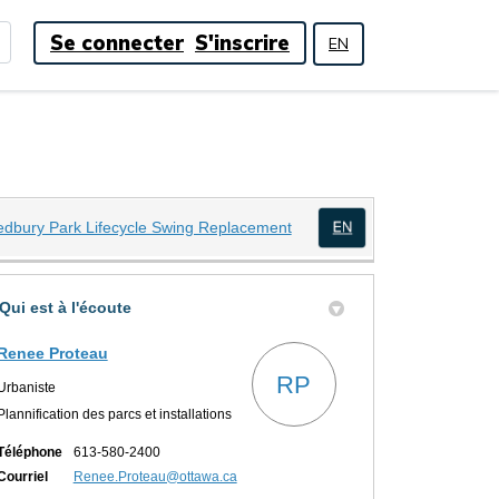
Se connecter
S'inscrire
EN
(Liens externes)
edbury Park Lifecycle Swing Replacement
(Liens externes)
sur Twitter
 Facebook
y sur Linkedin
ury lien
Qui est à l'écoute
Renee Proteau
RP
Urbaniste
Plannification des parcs et installations
Téléphone
613-580-2400
(Liens externes)
Courriel
Renee.Proteau@ottawa.ca