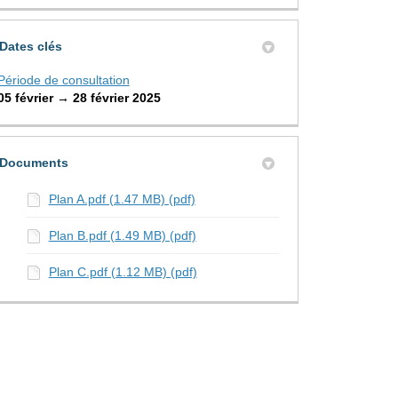
Dates clés
Période de consultation
05 février → 28 février 2025
Documents
Plan A.pdf (1.47 MB) (pdf)
Plan B.pdf (1.49 MB) (pdf)
Plan C.pdf (1.12 MB) (pdf)