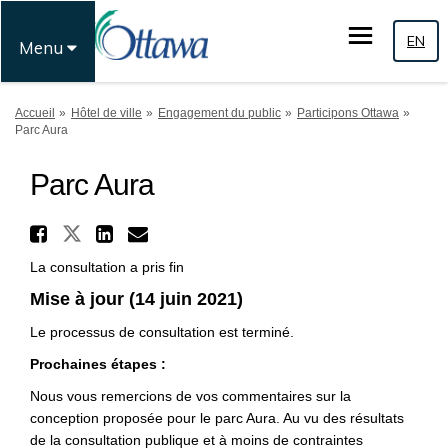
EN
Menu
Vous êtes ici:
Accueil
Hôtel de ville
Engagement du public
Participons Ottawa
Parc Aura
Parc Aura
Partager Parc Aura sur Twit
Partager Parc Aura sur Faceboo
Partager Parc Aura sur Li
Courriel Parc Aura lien
La consultation a pris fin
Mise à jour (14 juin 2021)
Le processus de consultation est terminé.
Prochaines étapes :
Nous vous remercions de vos commentaires sur la
conception proposée pour le parc Aura. Au vu des résultats
de la consultation publique et à moins de contraintes