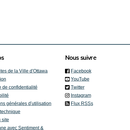
os
Nous suivre
(link is external)
ites de la Ville d'Ottawa
Facebook
(link is external)
ion
YouTube
(link is external)
e de confidentialité
Twitter
(link is external)
ilité
Instagram
ns générales d'utilisation
Flux RSSs
 technique
 site
nne avec Sentiment &