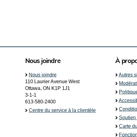
Nous joindre
À prop
Nous joindre
Autres s
110 Laurier Avenue West
Modérat
Ottawa, ON K1P 1J1
Politiqu
3-1-1
Accessib
613-580-2400
Conditio
Centre du service à la clientèle
Soutien
Carte du
Fonctio