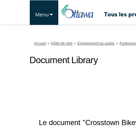
Tous les pr
Menu
Vous êtes ici:
Accueil
Hôtel de ville
Engagement du public
Participo
Document Library
Le document "Crosstown Bikew