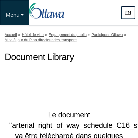
EN
Menu
Vous êtes ici:
Accueil
Hôtel de ville
Engagement du public
Participons Ottawa
Mise à jour du Plan directeur des transports
Document Library
Le document
"arterial_right_of_way_schedule_C16_st
va être téléchargé dans quelques