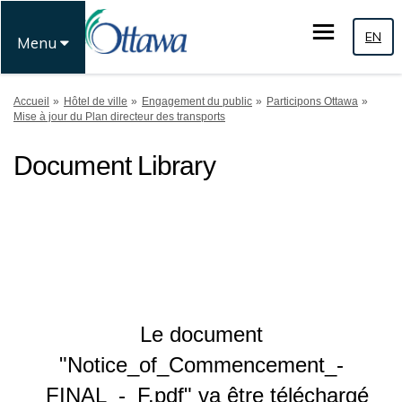
EN
Menu
Vous êtes ici:
Accueil
Hôtel de ville
Engagement du public
Participons Ottawa
Mise à jour du Plan directeur des transports
Document Library
Le document
"Notice_of_Commencement_-
_FINAL_-_F.pdf" va être téléchargé