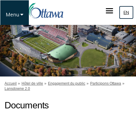
EN
Menu
Vous êtes ici:
Accueil
Hôtel de ville
Engagement du public
Participons Ottawa
Lansdowne 2.0
Documents