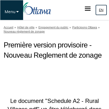
EN
Menu
Vous êtes ici:
Accueil
Hôtel de ville
Engagement du public
Participons Ottawa
Nouveau règlement de zonage
Première version provisoire -
Nouveau Reglement de zonage
Le document "Schedule A2 - Rural