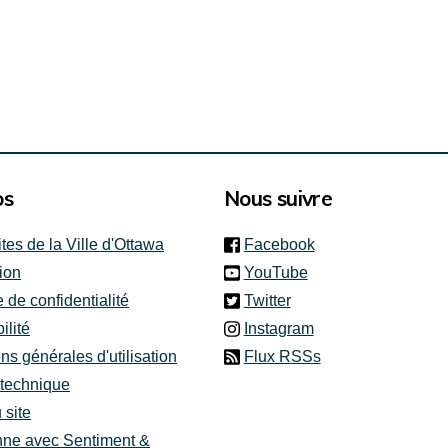
os
Nous suivre
(link is external)
ites de la Ville d'Ottawa
Facebook
(link is external)
ion
YouTube
(link is external)
e de confidentialité
Twitter
(link is external)
ilité
Instagram
ns générales d'utilisation
Flux RSSs
 technique
 site
nne avec Sentiment &