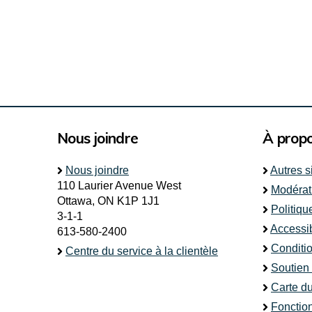
Nous joindre
À prop
Nous joindre
Autres s
110 Laurier Avenue West
Modérat
Ottawa, ON K1P 1J1
Politiqu
3-1-1
Accessib
613-580-2400
Conditio
Centre du service à la clientèle
Soutien
Carte du
Fonctio