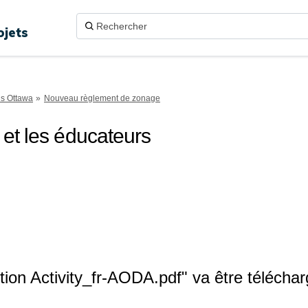
ojets
ns Ottawa
Nouveau règlement de zonage
et les éducateurs
ion Activity_fr-AODA.pdf" va être télécha