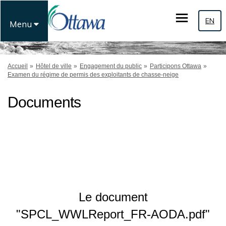
EN
Menu
Vous êtes ici:
Accueil
Hôtel de ville
Engagement du public
Participons Ottawa
Examen du régime de permis des exploitants de chasse-neige
Documents
Le document
"SPCL_WWLReport_FR-AODA.pdf"