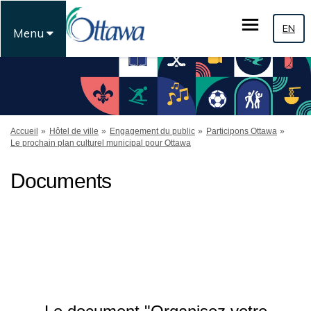
EN
Menu
Vous êtes ici:
Accueil
Hôtel de ville
Engagement du public
Participons Ottawa
Le prochain plan culturel municipal pour Ottawa
Documents