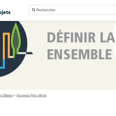
ojets
ns Ottawa
Nouveau Plan officiel