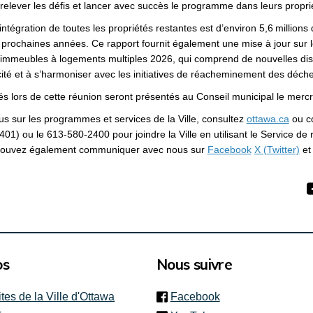
relever les défis et lancer avec succès le programme dans leurs propri
’intégration de toutes les propriétés restantes est d’environ 5,6 millions
 prochaines années. Ce rapport fournit également une mise à jour sur l
s immeubles à logements multiples 2026, qui comprend de nouvelles disp
acité et à s’harmoniser avec les initiatives de réacheminement des déchet
s lors de cette réunion seront présentés au Conseil municipal le mercr
(Lien
us sur les programmes et services de la Ville, consultez
ottawa.ca
ou c
01) ou le 613-580-2400 pour joindre la Ville en utilisant le Service de r
(Liens extern
(Li
pouvez également communiquer avec nous sur
Facebook
X (Twitter)
e
os
Nous suivre
(link is external)
ites de la Ville d'Ottawa
Facebook
(link is external)