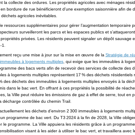
t la collecte des ordures. Les propriétés agricoles avec ménages réside
te en bordure de rue bénéficieront d’une exemption saisonnière afin de
e déchets agricoles inévitables.
 de ressources supplémentaires pour gérer l’augmentation temporaire 
pecteurs surveilleront les parcs et les espaces publics et s’attaqueron
 propriétés privées. Les résidents peuvent signaler un dépôt sauvage e
-1.
ement reçu une mise à jour sur la mise en œuvre de la
Stratégie de r
(Liens externes)
immeubles à logements multiples
, qui exige que les immeubles à loge
ogramme des bacs verts afin de recevoir des services de collecte des d
les à logements multiples représentent 17 % des déchets résidentiels re
8 % des déchets des immeubles à logements multiples envoyés à la déc
mis dans le bac vert. En offrant à ces propriétés la possibilité de réach
s, la Ville peut réduire les émissions de gaz à effet de serre, tout en 
a décharge contrôlée du chemin Trail.
e actuellement les déchets d’environ 2 300 immeubles à logements multi
un programme de bac vert. Du T3 2024 à la fin de 2028, la Ville oblig
rer le programme. La Ville appuiera les résidents grâce à un programm
nsibilisation visant à les aider à utiliser le bac vert, et travaillera avec 