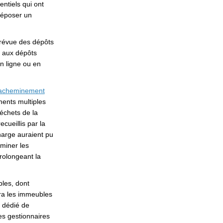
ntiels qui ont
 déposer un
prévue des dépôts
t aux dépôts
n ligne ou en
éacheminement
ments multiples
échets de la
cueillis par la
harge auraient pu
eminer les
prolongeant la
ples, dont
era les immeubles
e dédié de
les gestionnaires