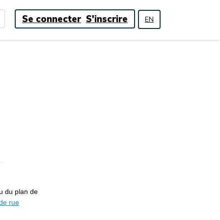
Se connecter
S'inscrire
EN
u du plan de
(Liens externes)
de rue