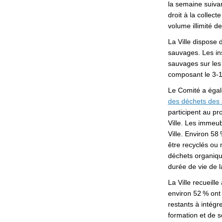
la semaine suivan
droit à la collec
volume illimité d
La Ville dispose
sauvages. Les ins
sauvages sur les
composant le 3-1
Le Comité a égal
des déchets des 
participent au pr
Ville. Les immeub
Ville. Environ 5
être recyclés ou 
déchets organique
durée de vie de l
La Ville recueill
environ 52 % ont 
restants à intég
formation et de se