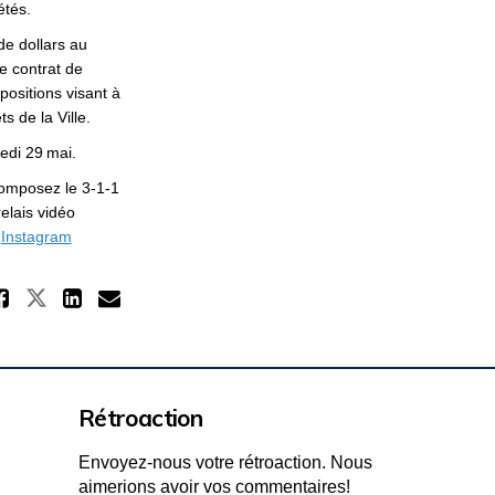
étés.
 de dollars au
e contrat de
ositions visant à
s de la Ville.
edi 29 mai.
s externes)
omposez le 3-1-1
elais vidéo
es)
ens externes)
(Liens externes)
t
Instagram
Partager Le Comité reçoit le pla
Partager Le Comité reçoit le plan p
Partager Le Comité reçoit le p
Courriel Le Comité reçoit l
Rétroaction
Envoyez-nous votre rétroaction. Nous
aimerions avoir vos commentaires!