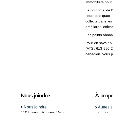
immobiliers pour 
Le coût total de l
cours des quatre
collecte dans le
améliorer l’effic
Les points abordé
Pour en savoir pl
(ATS : 613-580-24
canadien. Vous 
Nous joindre
À prop
Nous joindre
Autres s
110 Laurier Avenue West