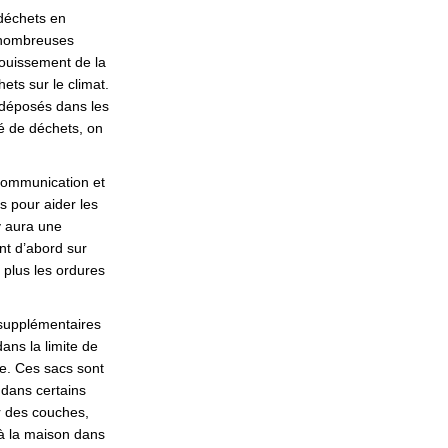
 déchets en
s nombreuses
nfouissement de la
ets sur le climat.
 déposés dans les
té de déchets, on
communication et
s pour aider les
y aura une
nt d’abord sur
plus les ordures
s supplémentaires
ans la limite de
ite. Ces sacs sont
ens externes)
 dans certains
 des couches,
 à la maison dans