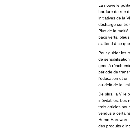
La nouvelle polit
bordure de rue de
initiatives de la 
décharge contrôlé
Plus de la moiti
bacs verts, bleus
s’attend à ce que
Pour guider les 
de sensibilisatio
gens à réachemine
période de transi
l’éducation et e
au-delà de la limi
De plus, la Ville
inévitables. Les 
trois articles pou
vendus à certains
Home Hardware. 
des produits d’i