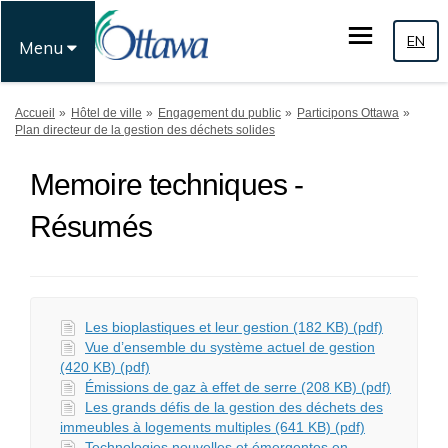
EN
Menu
Vous êtes ici:
Accueil
Hôtel de ville
Engagement du public
Participons Ottawa
Plan directeur de la gestion des déchets solides
Memoire techniques -
Résumés
Les bioplastiques et leur gestion (182 KB) (pdf)
Vue d’ensemble du système actuel de gestion
(420 KB) (pdf)
Émissions de gaz à effet de serre (208 KB) (pdf)
Les grands défis de la gestion des déchets des
immeubles à logements multiples (641 KB) (pdf)
Technologies nouvelles et émergentes en