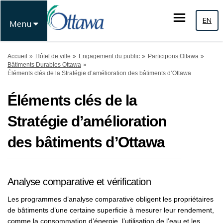
EN
Menu
Vous êtes ici:
Accueil
Hôtel de ville
Engagement du public
Participons Ottawa
Bâtiments Durables Ottawa
Éléments clés de la Stratégie d’amélioration des bâtiments d’Ottawa
Éléments clés de la
Stratégie d’amélioration
des bâtiments d’Ottawa
Analyse comparative et vérification
Les programmes d’analyse comparative obligent les propriétaires
de bâtiments d’une certaine superficie à mesurer leur rendement,
comme la consommation d’énergie, l’utilisation de l’eau et les