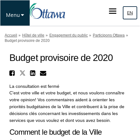
EN
Menu
Vous êtes ici:
Accueil
Hôtel de ville
Engagement du public
Participons Ottawa
Budget provisoire de 2020
Budget provisoire de 2020
Partager Budget provisoire 
Partager Budget provisoire de 
Partager Budget provisoir
Courriel Budget proviso
La consultation est fermé
C'est votre ville et votre budget, et nous voulons connaître
votre opinion! Vos commentaires aident à orienter les
priorités budgétaires de la Ville et contribuent à la prise de
décisions clés concernant les investissements dans les
services que vous voulez et dont vous avez besoin.
Comment le budget de la Ville