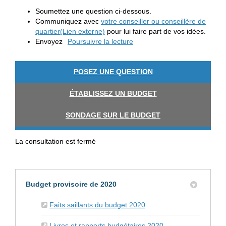
Soumettez une question ci-dessous.
Communiquez avec
votre conseiller ou conseillère de
(Liens externes)
quartier(Lien externe)
pour lui faire part de vos idées.
Envoyez
Poursuivre la lecture
POSEZ UNE QUESTION
ÉTABLISSEZ UN BUDGET
SONDAGE SUR LE BUDGET
La consultation est fermé
Budget provisoire de 2020
(Liens externes)
Faits saillants du budget 2020
(Liens externes)
Livres et rapports budgétaires 2020