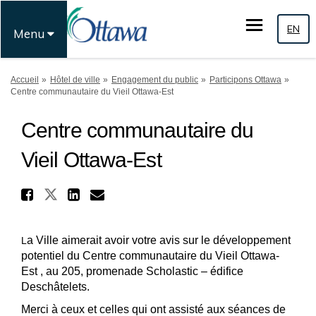
EN
Menu
Vous êtes ici:
Accueil
Hôtel de ville
Engagement du public
Participons Ottawa
Centre communautaire du Vieil Ottawa-Est
Centre communautaire du
Vieil Ottawa-Est
Partager Centre communauta
Partager Centre communautaire
Partager Centre communau
Courriel Centre commun
a Ville aimerait avoir votre avis sur le développement
L
potentiel du Centre communautaire du Vieil Ottawa-
Est , au 205, promenade Scholastic – édifice
Deschâtelets.
Merci à ceux et celles qui ont assisté aux séances de