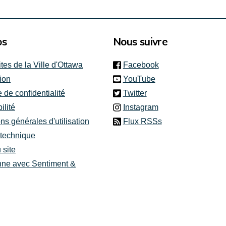
os
Nous suivre
(link is external)
ites de la Ville d'Ottawa
Facebook
(link is external)
ion
YouTube
(link is external)
e de confidentialité
Twitter
(link is external)
ilité
Instagram
ns générales d'utilisation
Flux RSSs
 technique
 site
nne avec Sentiment &