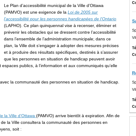
Co
Le Plan d’accessibilité municipal de la Ville d’Ottawa
(PAMVO) est une exigence de la
Loi de 2005 sur
(Liens ext
l’accessibilité pour les personnes handicapées de l’Ontario
S
(LAPHO). Ce plan quinquennal vise à recenser, éliminer et
Sp
prévenir les obstacles qui se dressent contre l’accessibilité
Vi
dans l’ensemble de l’administration municipale; dans ce
plan, la Ville doit s’engager à adopter des mesures précises
Té
et à produire des résultats spécifiques, destinés à s’assurer
Co
que les personnes en situation de handicap peuvent avoir
 espaces publics, à l’information et aux communiqués qu’elle
R
ert avec la communauté des personnes en situation de handicap.
Sp
Vi
Té
Co
(Liens externes)
de la Ville d’Ottawa
(PAMVO) arrive bientôt à expiration. Afin de
é de la Ville consultera la communauté des personnes en
yens, soit :