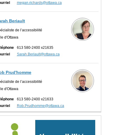
(Liens externes)
urriel
megan.richards@ottawa.ca
ernes)
arah Beriault
écialiste de l’accessibilité
lle d'Ottawa
léphone
613 580-2400 x21635
(Liens externes)
urriel
Sarah.Beriault@ottawa.ca
ob Prud'homme
écialiste de l’accessibilité
lle d'Ottawa
léphone
613 580-2400 x21633
(Liens externes)
urriel
Rob.Prudhomme@ottawa.ca