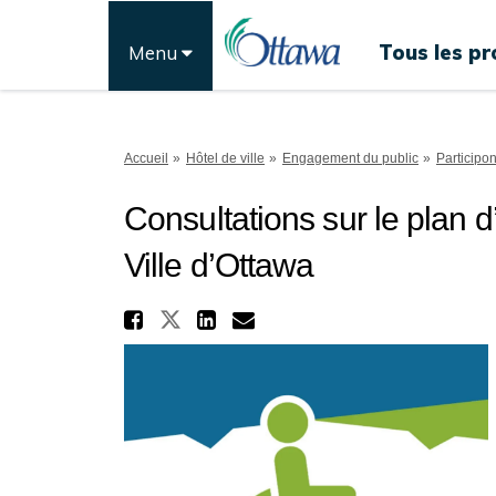
Tous les pr
Menu
Vous êtes ici:
Accueil
Hôtel de ville
Engagement du public
Participo
Consultations sur le plan d
Ville d’Ottawa
Partager Consultation
Partager Consultations s
Partager Consultati
Courriel Consult