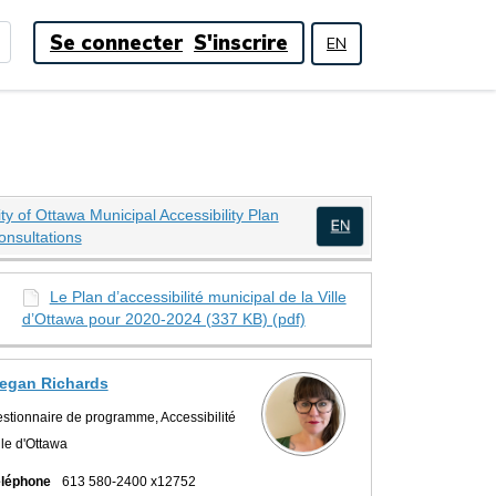
Se connecter
S'inscrire
EN
ty of Ottawa Municipal Accessibility Plan
(Liens externes)
onsultations
(Liens externes)
Le Plan d’accessibilité municipal de la Ville
ipal de la Ville d’Ottawa sur Twit
al de la Ville d’Ottawa sur Faceboo
nicipal de la Ville d’Ottawa sur Li
municipal de la Ville d’Ottawa lien
d’Ottawa pour 2020-2024 (337 KB) (pdf)
egan Richards
stionnaire de programme, Accessibilité
lle d'Ottawa
léphone
613 580-2400 x12752