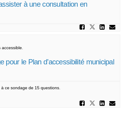
sister à une consultation en
Partager F
Partager FER
Partage
Courr
accessible.
our le Plan d’accessibilité municipal
e à ce sondage de 15 questions.
Partager F
Partager FERM
Partage
Courr