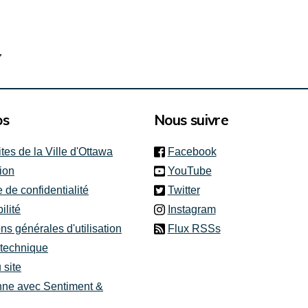
7
os
Nous suivre
(link is external)
ites de la Ville d'Ottawa
Facebook
(link is external)
ion
YouTube
(link is external)
e de confidentialité
Twitter
(link is external)
ilité
Instagram
ns générales d'utilisation
Flux RSSs
 technique
 site
nne avec Sentiment &