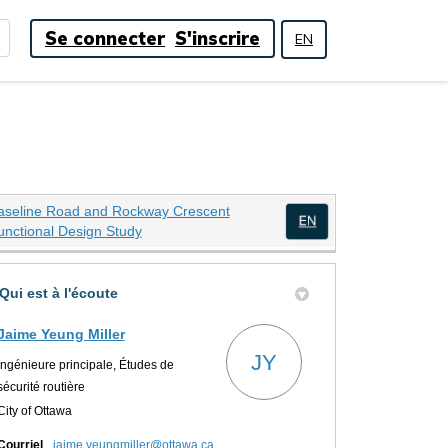
Se connecter
S'inscrire
EN
aseline Road and Rockway Crescent
(Liens externes)
unctional Design Study
(Liens externes)
Qui est à l'écoute
 chemin Baseline et du croissant R
emin Baseline et du croissant Rock
du chemin Baseline et du croissant
e du chemin Baseline et du croissa
Jaime Yeung Miller
JY
Ingénieure principale, Études de
sécurité routière
City of Ottawa
(Liens externes)
Courriel
jaime.yeungmiller@ottawa.ca