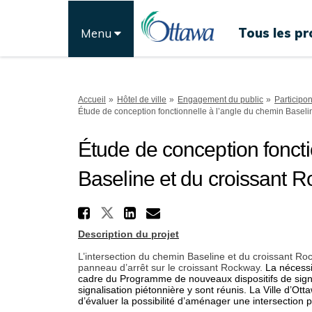
Tous les pr
Menu
Vous êtes ici:
Accueil
Hôtel de ville
Engagement du public
Participo
Étude de conception fonctionnelle à l’angle du chemin Baseli
Étude de conception foncti
Baseline et du croissant 
Partager Étude de con
Partager Étude de conce
Partager Étude de c
Courriel Étude d
Description du projet
L’intersection du chemin Baseline et du croissant Ro
panneau d’arrêt sur le croissant Rockway.
La nécessi
cadre du Programme de nouveaux dispositifs de signal
s
ignalisation piétonnière
y sont réunis. La Ville d’Ott
d’évaluer la possibilité d’aménager une intersection 