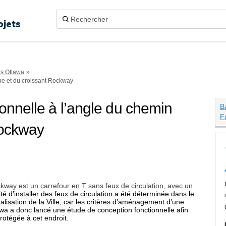
ojets
ns Ottawa
ne et du croissant Rockway
onnelle à l’angle du chemin
B
F
Rockway
ception fonctionnelle à l’angle du
ption fonctionnelle à l’angle du ch
onception fonctionnelle à l’angle 
e conception fonctionnelle à l’angl
ckway est un carrefour en T sans feux de circulation, avec un
té d’installer des feux de circulation a été déterminée dans le
isation de la Ville, car les critères d’aménagement d’une
awa a donc
lancé une étude de conception fonctionnelle afin
protégée à cet endroit
.