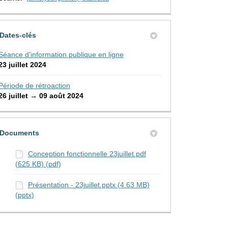
Dates-clés
Séance d'information publique en ligne
23 juillet 2024
Période de rétroaction
26 juillet → 09 août 2024
Documents
Conception fonctionnelle 23juillet.pdf
(625 KB) (pdf)
Présentation - 23juillet.pptx (4.63 MB)
(pptx)
ERMÉ : Commentaires sur Twitter
MÉ : Commentaires sur Facebook
r FERMÉ : Commentaires sur Linkedin
iel FERMÉ : Commentaires lien