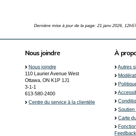
Dernière mise à jour de la page: 21 janv 2026, 12h5
Nous joindre
À prop
Nous joindre
Autres s
110 Laurier Avenue West
Modérat
Ottawa, ON K1P 1J1
Politiqu
3-1-1
Accessib
613-580-2400
Conditio
Centre du service à la clientèle
Soutien
Carte du
Fonctio
Feedback